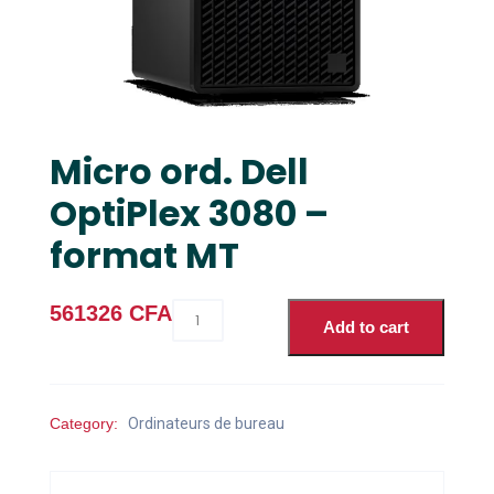
Micro ord. Dell
OptiPlex 3080 –
format MT
Micro
561326
CFA
Add to cart
ord.
Dell
OptiPlex
3080
Category:
Ordinateurs de bureau
-
format