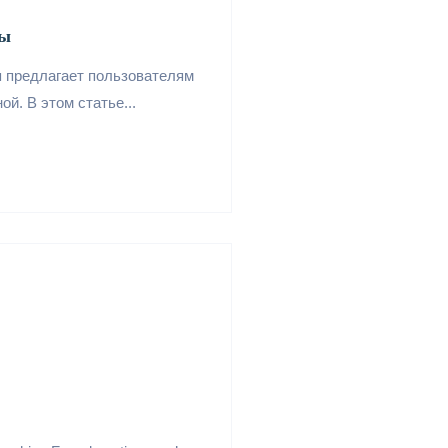
ры
п предлагает пользователям
й. В этом статье...