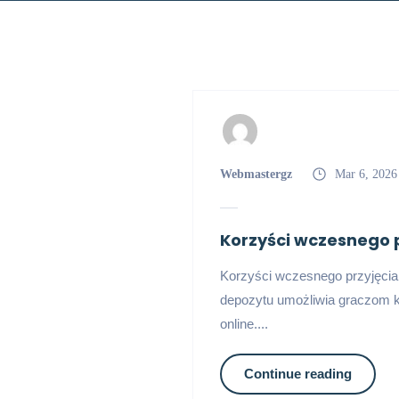
Webmastergz
Mar 6, 2026
Korzyści wczesnego 
Korzyści wczesnego przyjęci
depozytu umożliwia graczom k
online....
Continue reading