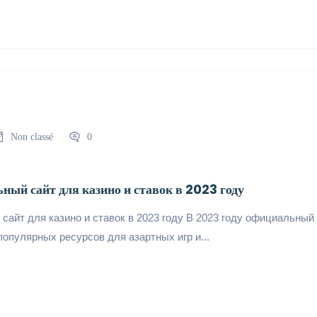
Non classé
0
ный сайт для казино и ставок в 2023 году
сайт для казино и ставок в 2023 году В 2023 году официальный
опулярных ресурсов для азартных игр и...