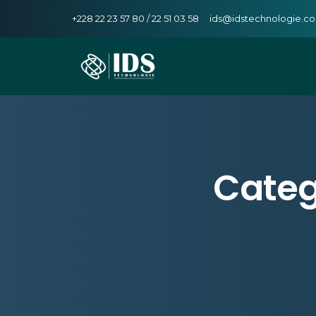
+228 22 23 57 80 / 22 51 03 58
ids@idstechnologie.c
Categ