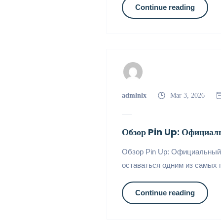
Continue reading
admlnlx
Mar 3, 2026
Обзор Pin Up: Официаль
Обзор Pin Up: Официальный 
оставаться одним из самых п
Continue reading