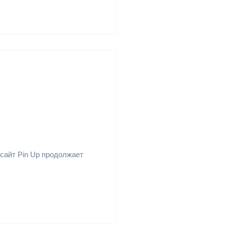
 сайт Pin Up продолжает