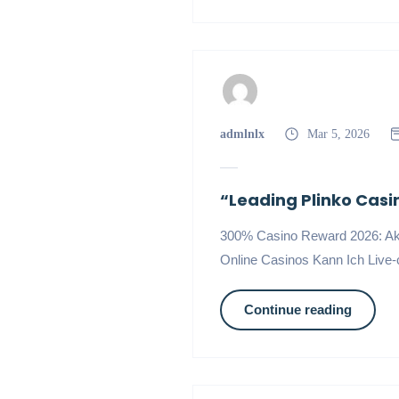
admlnlx
Mar 5, 2026
“Leading Plinko Casi
300% Casino Reward 2026: Aktu
Online Casinos Kann Ich Live-c
Continue reading